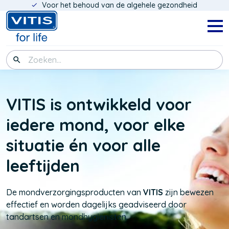
Voor het behoud van de algehele gezondheid
Overslaan
en
naar
Navig
menu
de
inhoud
Zoeken
gaan
VITIS is ontwikkeld voor
iedere mond, voor elke
situatie én voor alle
leeftijden
De mondverzorgingsproducten van
VITIS
zijn bewezen
effectief en worden dagelijks geadviseerd door
tandartsen en mondhygiënisten.