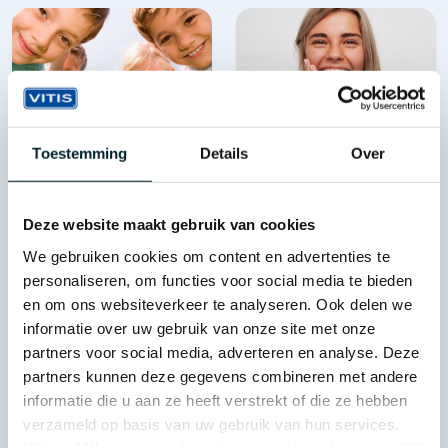
Toestemming
Details
Over
VITIS Junior
VITIS Orthodontic
Voor de optimale
Dagelijkse
verzorging van het
mondverzorging voor
Deze website maakt gebruik van cookies
wisselgebit
beugeldragers
We gebruiken cookies om content en advertenties te
personaliseren, om functies voor social media te bieden
en om ons websiteverkeer te analyseren. Ook delen we
informatie over uw gebruik van onze site met onze
partners voor social media, adverteren en analyse. Deze
partners kunnen deze gegevens combineren met andere
informatie die u aan ze heeft verstrekt of die ze hebben
verzameld op basis van uw gebruik van hun services.
Klik op "Alles toestaan" om hiermee akkoord te gaan. Wilt