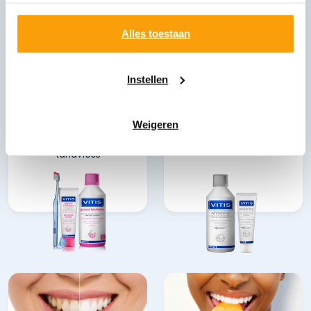
u liever geen cookies, klik dan op "instellen". Op onze
privacypagina
kunt u meer lezen over onze cookies.
Alles toestaan
Instellen
VITIS Gezond
VITIS Whitening
Tandvlees
Herstelt de natuurlijk
Weigeren
Dagelijkse verzorging
witte kleur van tanden en
van kwetsbaar
kiezen
tandvlees