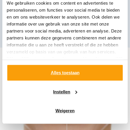
We gebruiken cookies om content en advertenties te
personaliseren, om functies voor social media te bieden
Bestel bij Etos
(Opent
en om ons websiteverkeer te analyseren. Ook delen we
in
informatie over uw gebruik van onze site met onze
een
Bestel bij Plein
partners voor social media, adverteren en analyse. Deze
nieuw
(Opent
venster)
partners kunnen deze gegevens combineren met andere
in
een
informatie die u aan ze heeft verstrekt of die ze hebben
nieuw
verzameld op basis van uw gebruik van hun services.
venster)
Klik op "Alles toestaan" om hiermee akkoord te gaan. Wilt
u liever geen cookies, klik dan op "instellen". Op onze
privacypagina
kunt u meer lezen over onze cookies.
Alles toestaan
Instellen
Weigeren