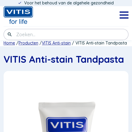
Voor het behoud van de algehele gezondheid
Overslaan
en
naar
Navig
menu
de
inhoud
Zoeken
gaan
Kruimelpad
Home
Producten
VITIS Anti-stain
VITIS Anti-stain Tandpasta
VITIS Anti-stain Tandpasta