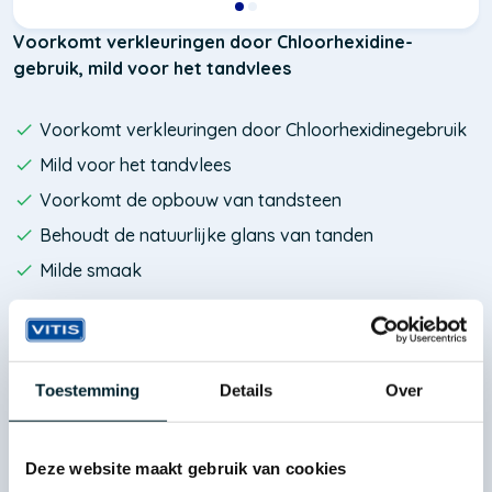
Voorkomt verkleuringen door Chloorhexidine-
gebruik, mild voor het tandvlees
Voorkomt verkleuringen door Chloorhexidinegebruik
Mild voor het tandvlees
Voorkomt de opbouw van tandsteen
Behoudt de natuurlijke glans van tanden
Milde smaak
Waar te koop
Toestemming
Details
Over
Ons assortiment is te koop bij alle apotheken en online
o.a. bij:
Deze website maakt gebruik van cookies