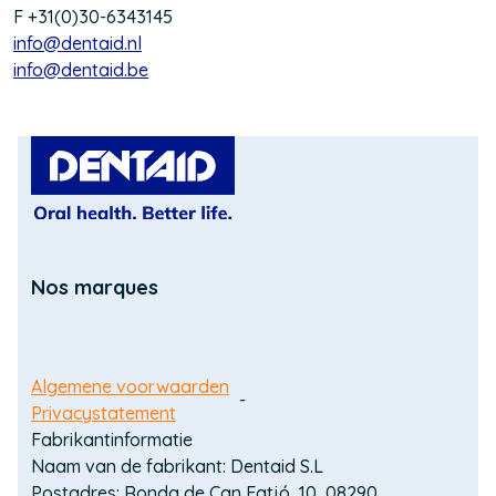
F +31(0)30-6343145
info@dentaid.nl
(Opens
info@dentaid.be
in
(Opens
a
in
new
a
window)
new
window)
(Opens
in
a
Nos marques
new
window)
Domain
Algemene voorwaarden
Privacystatement
menu
Fabrikantinformatie
for
Naam van de fabrikant: Dentaid S.L
Postadres: Ronda de Can Fatjó, 10, 08290