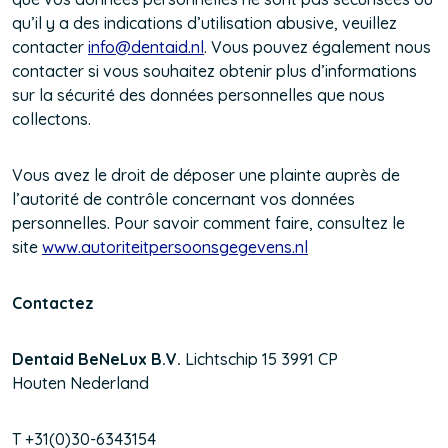
qu’il y a des indications d’utilisation abusive, veuillez
contacter
info@dentaid.nl
(Opens
. Vous pouvez également nous
contacter si vous souhaitez obtenir plus d’informations
in
sur la sécurité des données personnelles que nous
a
collectons.
new
window)
Vous avez le droit de déposer une plainte auprès de
l’autorité de contrôle concernant vos données
personnelles. Pour savoir comment faire, consultez le
site
www.autoriteitpersoonsgegevens.nl
(Opens
in
a
Contactez
new
window)
Dentaid BeNeLux B.V.
Lichtschip 15 3991 CP
Houten Nederland
T +31(0)30-6343154