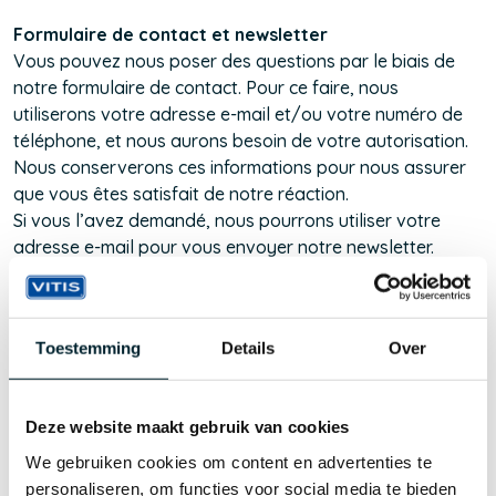
Formulaire de contact et newsletter
Vous pouvez nous poser des questions par le biais de
notre formulaire de contact. Pour ce faire, nous
utiliserons votre adresse e-mail et/ou votre numéro de
téléphone, et nous aurons besoin de votre autorisation.
Nous conserverons ces informations pour nous assurer
que vous êtes satisfait de notre réaction.
Si vous l’avez demandé, nous pourrons utiliser votre
adresse e-mail pour vous envoyer notre newsletter.
Google Analytics
Nous tenons des statistiques sur l’utilisation de notre site
Toestemming
Details
Over
Internet, ces dernières nous permettant de l’améliorer. Au
sein de Google Analytics, vos données personnelles sont
anonymes, de sorte que les statistiques ne peuvent
Deze website maakt gebruik van cookies
mener à une personne ou à un utilisateur en particulier.
We gebruiken cookies om content en advertenties te
Par ailleurs, nous ne transmettons pas vos données
personaliseren, om functies voor social media te bieden
personnelles à des tiers.