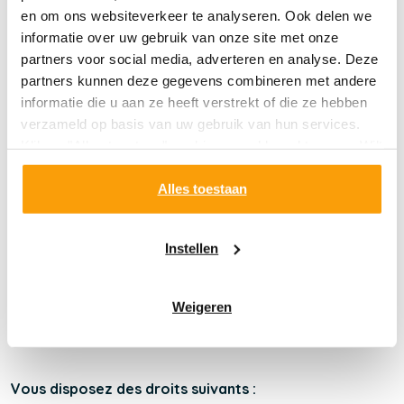
en om ons websiteverkeer te analyseren. Ook delen we
informatie over uw gebruik van onze site met onze
Consultations et modifications de vos données
partners voor social media, adverteren en analyse. Deze
personnelles
partners kunnen deze gegevens combineren met andere
Si vous avez des questions ou que vous désirez savoir
informatie die u aan ze heeft verstrekt of die ze hebben
quelles sont les données personnelles que nous traitons
verzameld op basis van uw gebruik van hun services.
à votre sujet, vous pouvez toujours nous contacter par
Klik op "Alles toestaan" om hiermee akkoord te gaan. Wilt
le biais des coordonnées suivantes :
u liever geen cookies, klik dan op "instellen". Op onze
privacypagina
kunt u meer lezen over onze cookies.
Alles toestaan
Dentaid BeNeLux S.A.
Lichtschip 15
Instellen
3991 CP Houten Pays-Bas
T +31(0)30-6343154
F +31(0)30-6343145
Weigeren
info@dentaid.nl
(Opens
info@dentaid.be
in
(Opens
a
in
new
a
Vous disposez des droits suivants :
window)
new