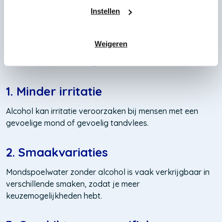
mondspoeling komt op plekken waar je met je
Instellen
tandenborstel lastig bij komt. In veel mondspoelingen zit
alcohol als conserveringsmiddel of vanwege de
antibacteriële werking. Er zijn meerdere redenen om te
Weigeren
kiezen voor een mondspoeling zonder alcohol, zonder in
te leveren op de werking:
1. Minder irritatie
Alcohol kan irritatie veroorzaken bij mensen met een
gevoelige mond of gevoelig tandvlees.
2. Smaakvariaties
Mondspoelwater zonder alcohol is vaak verkrijgbaar in
verschillende smaken, zodat je meer
keuzemogelijkheden hebt.