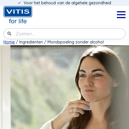
Voor het behoud van de algehele gezondheid
Overslaan
en
naar
Navig
menu
de
inhoud
Zoeken
gaan
Kruimelpad
Home
Ingredienten
Mondspoeling zonder alcohol