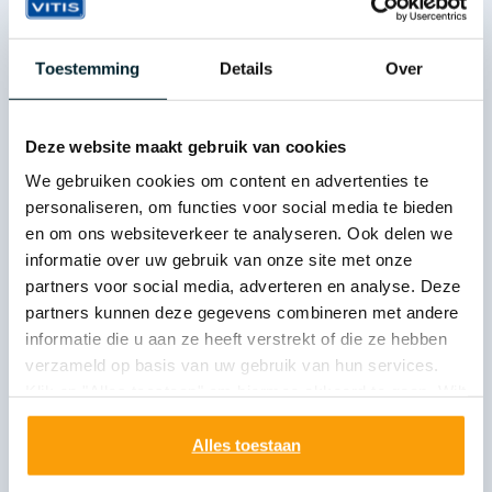
Toestemming
Details
Over
Deze website maakt gebruik van cookies
We gebruiken cookies om content en advertenties te
personaliseren, om functies voor social media te bieden
en om ons websiteverkeer te analyseren. Ook delen we
informatie over uw gebruik van onze site met onze
partners voor social media, adverteren en analyse. Deze
partners kunnen deze gegevens combineren met andere
informatie die u aan ze heeft verstrekt of die ze hebben
Kenmerken alcoholvrije
verzameld op basis van uw gebruik van hun services.
mondspoeling
Klik op "Alles toestaan" om hiermee akkoord te gaan. Wilt
u liever geen cookies, klik dan op "instellen". Op onze
Dagelijks je mond spoelen is een goede aanvulling op
privacypagina
kunt u meer lezen over onze cookies.
Alles toestaan
het poetsen. Je reinigt de hele mondholte en de