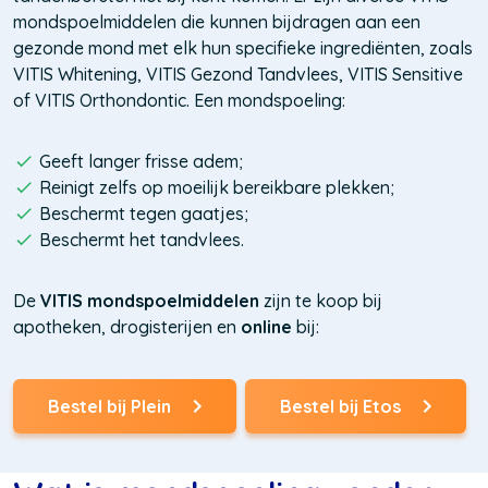
mondspoelmiddelen die kunnen bijdragen aan een
gezonde mond met elk hun specifieke ingrediënten, zoals
VITIS Whitening, VITIS Gezond Tandvlees, VITIS Sensitive
of VITIS Orthondontic. Een mondspoeling:
Geeft langer frisse adem;
Reinigt zelfs op moeilijk bereikbare plekken;
Beschermt tegen gaatjes;
Beschermt het tandvlees.
De
VITIS mondspoelmiddelen
zijn te koop bij
apotheken, drogisterijen en
online
bij:
Bestel bij Plein
Bestel bij Etos
(Opent
(Opent
in
in
een
een
nieuw
nieuw