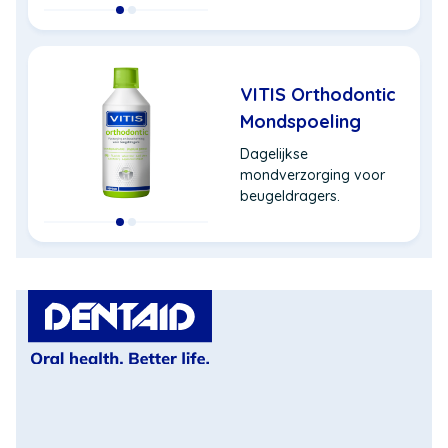
VITIS Orthodontic
Mondspoeling
Dagelijkse
mondverzorging voor
beugeldragers.
(Opent
in
een