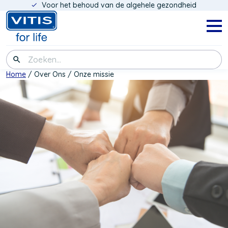
Voor het behoud van de algehele gezondheid
Overslaan
en
naar
Navig
menu
de
inhoud
Zoeken
gaan
Kruimelpad
Home
Over Ons
Onze missie