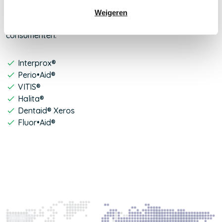
worden dagelijks door vele tandartsen, apothekers en
Weigeren
drogisten aanbevolen aan hun patiënten en
consumenten.
Interprox®
Perio•Aid®
VITIS®
Halita®
Dentaid® Xeros
Fluor•Aid®