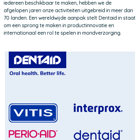
iedereen beschikbaar te maken, hebben we de
afgelopen jaren onze activiteiten uitgebreid in meer dan
70 landen. Een wereldwijde aanpak stelt Dentaid in staat
om een sprong te maken in productinnovatie en
internationaal een rol te spelen in mondverzorging.
(Opent
in
een
nieuw
venster)
(Opent
in
(Opent
een
in