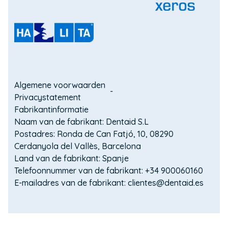
nieuw
een
(Opent
venster)
nieuw
in
(Opent
venster)
een
in
nieuw
een
(Opent
venster)
nieuw
in
venster)
een
Domain
nieuw
Algemene voorwaarden
venster)
Privacystatement
menu
Fabrikantinformatie
for
Naam van de fabrikant: Dentaid S.L
Postadres: Ronda de Can Fatjó, 10, 08290
VITIS
Cerdanyola del Vallès, Barcelona
for
Land van de fabrikant: Spanje
Telefoonnummer van de fabrikant: +34 900060160
life
E-mailadres van de fabrikant: clientes@dentaid.es
(footer)