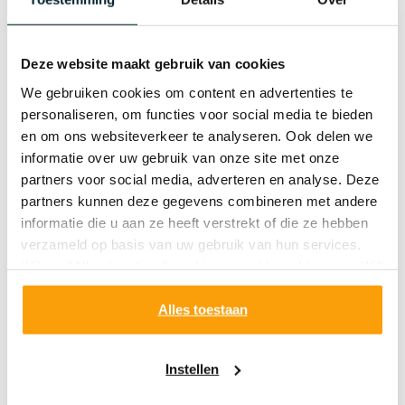
Deze website maakt gebruik van cookies
Het verbeteren van ieders
We gebruiken cookies om content en advertenties te
personaliseren, om functies voor social media te bieden
mondgezondheid
en om ons websiteverkeer te analyseren. Ook delen we
informatie over uw gebruik van onze site met onze
Ons gebit is een waardevol bezit. We drinken, eten,
partners voor social media, adverteren en analyse. Deze
slapen, praten en lachen ermee. De mondgezondheid
partners kunnen deze gegevens combineren met andere
kan invloed hebben op het dagelijkse functioneren en
informatie die u aan ze heeft verstrekt of die ze hebben
daarmee op de kwaliteit van leven. De mond is
verzameld op basis van uw gebruik van hun services.
onderdeel van het menselijk lichaam. Er is steeds meer
Klik op "Alles toestaan" om hiermee akkoord te gaan. Wilt
bewijs over de relatie tussen de algemene gezondheid
u liever geen cookies, klik dan op "instellen". Op onze
en de mondgezondheid. Met kwalitatief hoogwaardige
privacypagina
kunt u meer lezen over onze cookies.
Alles toestaan
producten verbetert Dentaid de mondgezondheid. Wij
werken daarbij nauw samen met professionals met als
gezamenlijk doel de bewustmaking van het belang van
Instellen
een goede mondgezondheid. Onze producten zijn
ontwikkeld op basis van wetenschappelijk onderzoek en