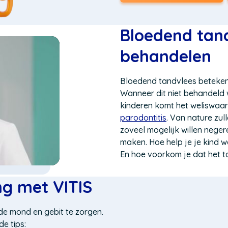
in
een
nieuw
Bloedend tan
venster)
behandelen
Bloedend tandvlees betekent
Wanneer dit niet behandeld w
kinderen komt het weliswaar 
parodontitis
.
Van nature zull
zoveel mogelijk willen neger
maken.
Hoe help je je kind 
En hoe voorkom je dat het 
g met VITIS
de mond en gebit te zorgen.
e tips: