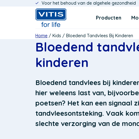
Voor het behoud van de algehele gezondheid
Overslaan
Navigatie
en
Producten
Mo
naar
de
inhoud
Kruimelpad
Home
Kids
Bloedend Tandvlees Bij Kinderen
gaan
Bloedend tandvle
kinderen
Bloedend tandvlees bij kinderen
hier weleens last van, bijvoorbe
poetsen? Het kan een signaal zi
tandvleesontsteking. Vaak kom
slechte verzorging van de mon