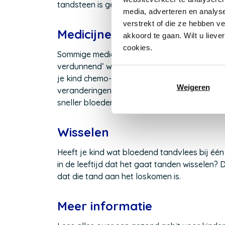
nieuw
tandsteen is gelig van kleur.
media, adverteren en analys
venster)
verstrekt of die ze hebben v
Medicijnen
akkoord te gaan. Wilt u lieve
cookies.
Sommige medicijnen kunnen bloed verdunnen
verdunnend’ wordt eigenlijk bedoeld dat het b
je kind chemo- of radiotherapie moet onder
Weigeren
veranderingen optreden in het mondslijmvlie
sneller bloeden.
Wisselen
Heeft je kind wat bloedend tandvlees bij één 
in de leeftijd dat het gaat tanden wisselen?
dat die tand aan het loskomen is.
Meer informatie