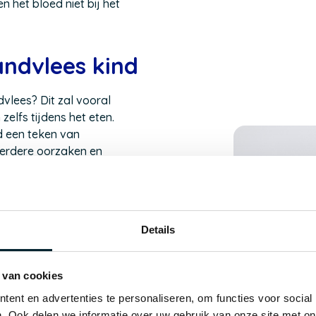
 het bloed niet bij het
.
ndvlees kind
dvlees? Dit zal vooral
zelfs tijdens het eten.
jd een teken van
eerdere oorzaken en
roorzaken.
Details
n, laat staan twee minuten
dag. Als ze
niet goed poetsen
op de tanden die
tandplaque
 van cookies
gelig laagje. Blijft
ent en advertenties te personaliseren, om functies voor social
t het tandsteen. Ook de
. Ook delen we informatie over uw gebruik van onze site met on