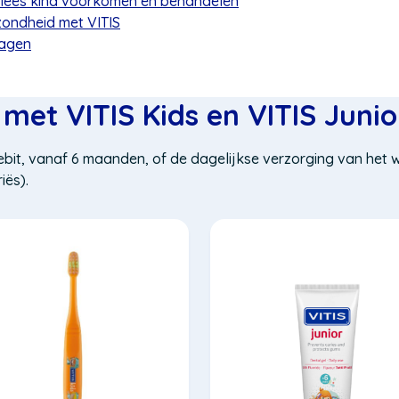
lees kind voorkomen en behandelen
ndheid met VITIS
ragen
 met VITIS Kids en VITIS Junio
it, vanaf 6 maanden, of de dagelijkse verzorging van het wi
iës).