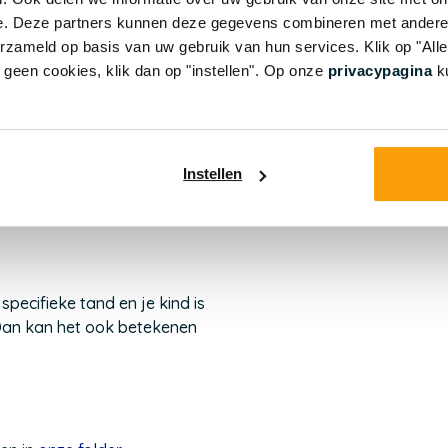
e. Deze partners kunnen deze gegevens combineren met andere i
erzameld op basis van uw gebruik van hun services. Klik op "Al
r geen cookies, klik dan op "instellen". Op onze
privacypagina
ku
d werken. Met ‘bloed
loed minder snel stolt. Als
gaan, kunnen er
Instellen
s en kan het tandvlees
specifieke tand en je kind is
 Dan kan het ook betekenen