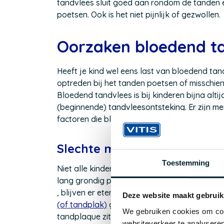
tandvlees sluit goed aan rondom de tanden en
poetsen. Ook is het niet pijnlijk of gezwollen
Oorzaken bloedend ta
Heeft je kind wel eens last van bloedend tan
optreden bij het tanden poetsen of misschien 
Bloedend tandvlees is bij kinderen bijna alti
(beginnende) tandvleesontsteking.
Er zijn m
factoren die bloedend tandvlees kunnen ve
Slechte mondhygiëne
Toestemming
Niet alle kinderen zijn dol op tanden poetse
lang grondig poetsen. En dat twee keer per 
(Opent
, blijven er etensresten en bacteriën achter 
Deze website maakt gebruik
in
(of tandplak)
gaan vormen, dit zorgt voor een 
We gebruiken cookies om cont
een
tandplaque zitten, wordt het harder en word
websiteverkeer te analyseren