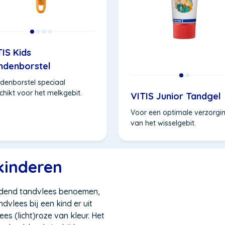
TIS Kids
ndenborstel
denborstel speciaal
chikt voor het melkgebit.
VITIS Junior Tandgel
Voor een optimale verzorgi
van het wisselgebit.
kinderen
edend tandvlees benoemen,
vlees bij een kind er uit
es (licht)roze van kleur. Het