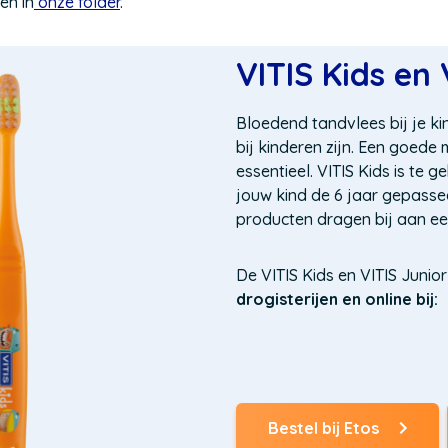
en in
onze folder
.
VITIS Kids en 
Bloedend tandvlees bij je k
bij kinderen zijn. Een goede 
essentieel. VITIS Kids is te 
jouw kind de 6 jaar gepasse
producten dragen bij aan e
De VITIS Kids en VITIS Junior
drogisterijen en online bij:
Bestel bij Etos
(Opent