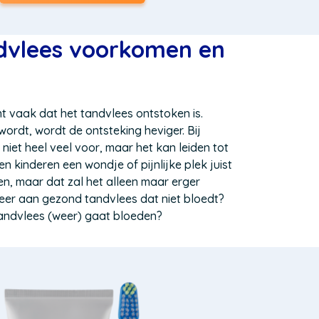
in
een
nieuw
dvlees voorkomen en
venster)
 vaak dat het tandvlees ontstoken is.
ordt, wordt de ontsteking heviger. Bij
niet heel veel voor, maar het kan leiden tot
en kinderen een wondje of pijnlijke plek juist
en, maar dat zal het alleen maar erger
weer aan gezond tandvlees dat niet bloedt?
tandvlees (weer) gaat bloeden?