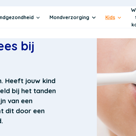
W
ndgezondheid
Mondverzorging
Kids
k
es bij
. Heeft jouw kind
eld bij het tanden
jn van een
t dit door een
d.