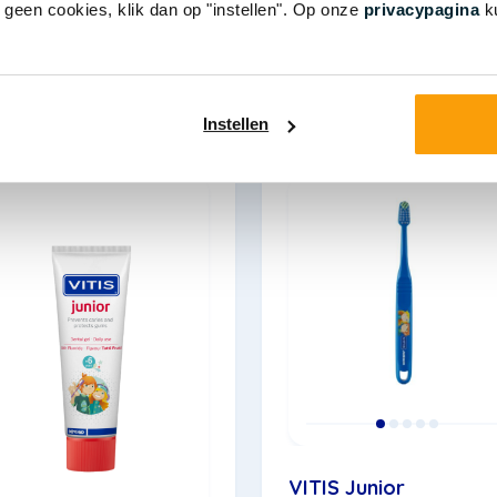
r geen cookies, klik dan op "instellen". Op onze
privacypagina
ku
Meer lezen over gaatjes bi
jou
Instellen
VITIS Junior