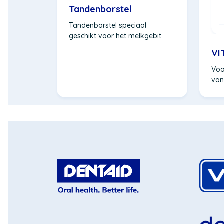
Tandenborstel
Tandenborstel speciaal
geschikt voor het melkgebit.
VI
Voo
van
(Open
(Opent
in
in
een
een