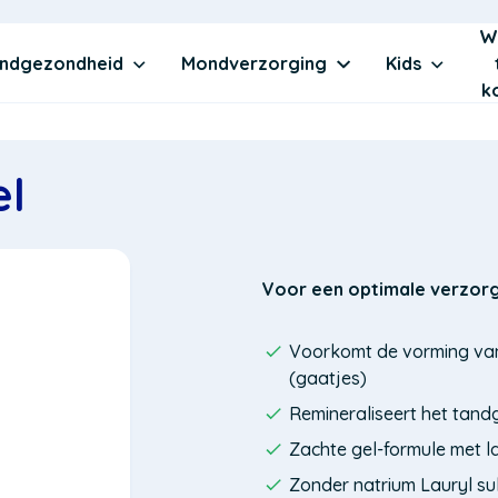
W
ndgezondheid
Mondverzorging
Kids
k
el
Voor een optimale verzorg
Voorkomt de vorming van 
(gaatjes)
Remineraliseert het tand
Zachte gel-formule met 
Zonder natrium Lauryl sul