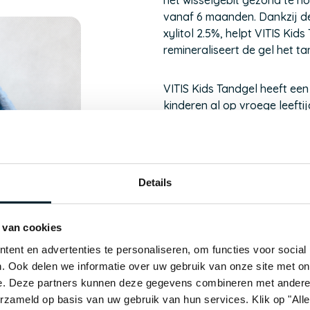
het wisselgebit gezond te ho
vanaf 6 maanden. Dankzij de
xylitol 2.5%, helpt VITIS Kid
remineraliseert de gel het ta
VITIS Kids Tandgel heeft e
kinderen al op vroege leeft
aan kunnen leren. Met VITIS
een leuk moment.
Voorkomt de vorming van 
Details
ionen)*
Lage schuringswaarde, w
tijdens het poetsen
 van cookies
ent en advertenties te personaliseren, om functies voor social
*Concentratie aanbevolen in
. Ook delen we informatie over uw gebruik van onze site met on
Pediatric Dentistry (EAPD)
e. Deze partners kunnen deze gegevens combineren met andere i
erzameld op basis van uw gebruik van hun services. Klik op "Al