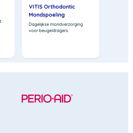
VITIS Orthodontic
Mondspoeling
t.
Dagelijkse mondverzorging
voor beugeldragers.
(Opent
in
een
nieuw