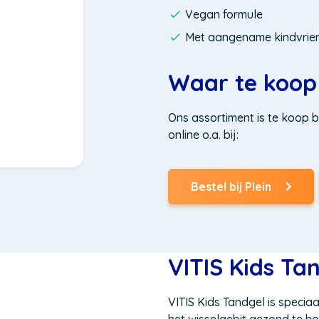
Vegan formule
Met aangename kindvrie
Waar te koop
Ons assortiment is te koop b
online o.a. bij:
Bestel bij Plein
(Opent
in
een
nieuw
venster)
VITIS Kids Ta
VITIS Kids Tandgel is specia