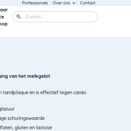
Domain
Professionals
(Opent
Over ons
Contact
menu
in
aar
for
Zoeken
een
te
VITIS
nieuw
for
oop
life
venster)
(top)
ing van het melkgebit
tandplaque en is effectief tegen cariës
glazuur
lage schuringswaarde
faten, gluten en lactose