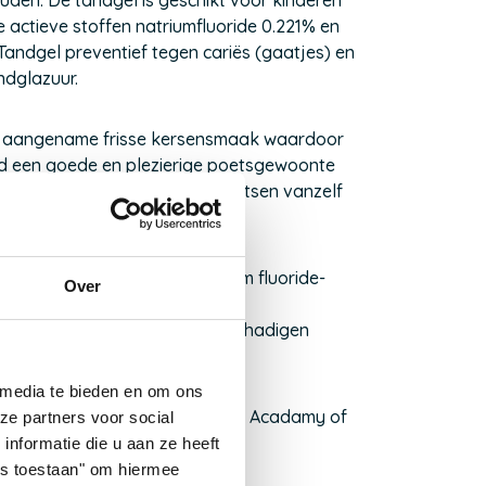
uden. De tandgel is geschikt voor kinderen
 actieve stoffen natriumfluoride 0.221% en
s Tandgel preventief tegen cariës (gaatjes) en
ndglazuur.
en aangename frisse kersensmaak waardoor
ijd een goede en plezierige poetsgewoonte
 Kids Tandgel wordt tandenpoetsen vanzelf
tandplak en cariës (1.000 ppm fluoride-
Over
aardoor melktanden niet beschadigen
 media te bieden en om ons
 de richtlijnen van de European Acadamy of
ze partners voor social
nformatie die u aan ze heeft
les toestaan" om hiermee