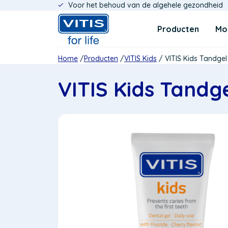
Voor het behoud van de algehele gezondheid
Overslaan
Navigatie
en
Producten
Mo
naar
de
inhoud
Kruimelpad
Home
Producten
VITIS Kids
VITIS Kids Tandgel
gaan
VITIS Kids Tandg