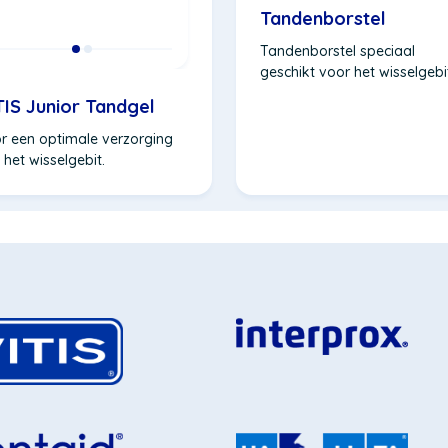
Tandenborstel
Tandenborstel speciaal
geschikt voor het wisselgebi
TIS Junior Tandgel
r een optimale verzorging
 het wisselgebit.
(Opent
in
t
een
nieuw