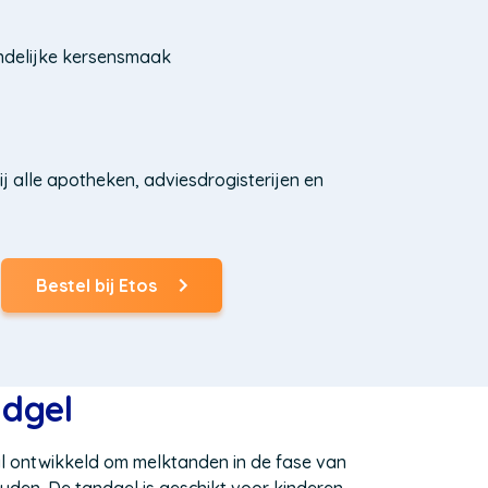
ndelijke kersensmaak
ij alle apotheken, adviesdrogisterijen en
Bestel bij Etos
(Opent
in
een
nieuw
venster)
ndgel
al ontwikkeld om melktanden in de fase van