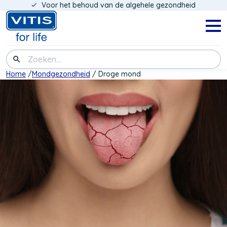
Voor het behoud van de algehele gezondheid
Overslaan
en
naar
Navig
menu
de
inhoud
Zoeken
gaan
Kruimelpad
Home
Mondgezondheid
Droge mond