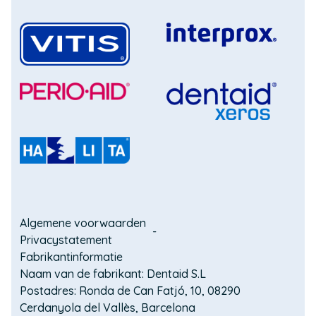
een
nieuw
venster)
(Opent
in
(Opent
een
in
nieuw
een
(Opent
venster)
nieuw
in
(Opent
venster)
een
in
nieuw
een
(Opent
venster)
nieuw
in
venster)
een
Domain
nieuw
Algemene voorwaarden
venster)
Privacystatement
menu
Fabrikantinformatie
for
Naam van de fabrikant: Dentaid S.L
Postadres: Ronda de Can Fatjó, 10, 08290
VITIS
Cerdanyola del Vallès, Barcelona