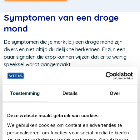
in
een
nieuw
Symptomen van een droge
venster)
mond
De symptomen die je merkt bij een droge mond zijn
divers en niet altijd duidelijk te herkennen. Er zijn een
paar signalen die erop kunnen wijzen dat er te weinig
speeksel wordt aangemaakt:
Je mond en tong voelen droog aan met een plakkerig
gevoel
Toestemming
Details
Over
Moeite met kauwen, slikken of praten
Een branderig gevoel in de mond of op de lippen
Kloofjes in de mondhoeken of lippen
Deze website maakt gebruik van cookies
Slechte adem
We gebruiken cookies om content en advertenties te
personaliseren, om functies voor social media te bieden
Herken je één of meerdere van deze symptomen? Dan is