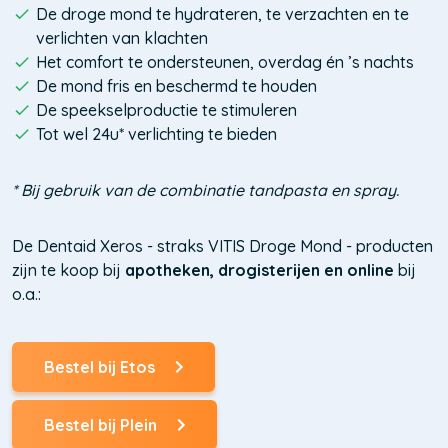
De droge mond te hydrateren, te verzachten en te
verlichten van klachten
Het comfort te ondersteunen, overdag én ’s nachts
De mond fris en beschermd te houden
De speekselproductie te stimuleren
Tot wel 24u* verlichting te bieden
* Bij gebruik van de combinatie tandpasta en spray.
De Dentaid Xeros - straks VITIS Droge Mond - producten
zijn te koop bij
apotheken, drogisterijen en online
bij
o.a.:
Bestel bij Etos
(Opent
in
een
Bestel bij Plein
nieuw
(Opent
venster)