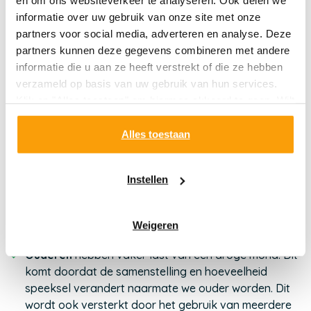
en om ons websiteverkeer te analyseren. Ook delen we
het goed om te weten wat de oorzaak is, zodat je dit
informatie over uw gebruik van onze site met onze
kunt aanpakken.
partners voor social media, adverteren en analyse. Deze
partners kunnen deze gegevens combineren met andere
Oorzaken van een droge mond
informatie die u aan ze heeft verstrekt of die ze hebben
verzameld op basis van uw gebruik van hun services.
Een droge mond kan tijdelijk zijn, bijvoorbeeld door
Klik op "Alles toestaan" om hiermee akkoord te gaan. Wilt
stress of uitdroging. In andere gevallen is er een
u liever geen cookies, klik dan op "instellen". Op onze
structurele oorzaak. De meest voorkomende oorzaken
privacypagina
kunt u meer lezen over onze cookies.
Alles toestaan
zijn:
Instellen
Medicijnen
kunnen een verminderde
speekselproductie veroorzaken. Dit kan voorkomen
bij bloeddrukverlagers, antihistaminica,
Weigeren
slaapmedicijnen en meer.
Ouderen
hebben vaker last van een droge mond. Dit
komt doordat de samenstelling en hoeveelheid
speeksel verandert naarmate we ouder worden. Dit
wordt ook versterkt door het gebruik van meerdere