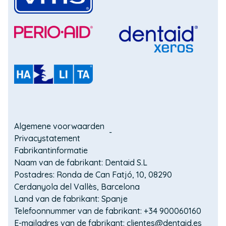
(Opent
in
(Opent
een
in
nieuw
een
(Opent
venster)
nieuw
in
(Opent
venster)
een
in
nieuw
een
(Opent
venster)
nieuw
in
venster)
een
Domain
nieuw
Algemene voorwaarden
venster)
Privacystatement
menu
Fabrikantinformatie
for
Naam van de fabrikant: Dentaid S.L
Postadres: Ronda de Can Fatjó, 10, 08290
VITIS
Cerdanyola del Vallès, Barcelona
for
Land van de fabrikant: Spanje
Telefoonnummer van de fabrikant: +34 900060160
life
E-mailadres van de fabrikant: clientes@dentaid.es