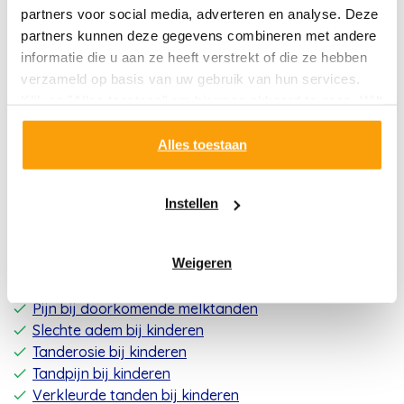
partners voor social media, adverteren en analyse. Deze
partners kunnen deze gegevens combineren met andere
informatie die u aan ze heeft verstrekt of die ze hebben
verzameld op basis van uw gebruik van hun services.
Klik op "Alles toestaan" om hiermee akkoord te gaan. Wilt
u liever geen cookies, klik dan op "instellen". Op onze
privacypagina
kunt u meer lezen over onze cookies.
Alles toestaan
Instellen
Mondproblemen bij kinderen
Weigeren
Bloedend tandvlees bij kinderen
Gaatjes bij kinderen
Pijn bij doorkomende melktanden
Slechte adem bij kinderen
Tanderosie bij kinderen
Tandpijn bij kinderen
Verkleurde tanden bij kinderen