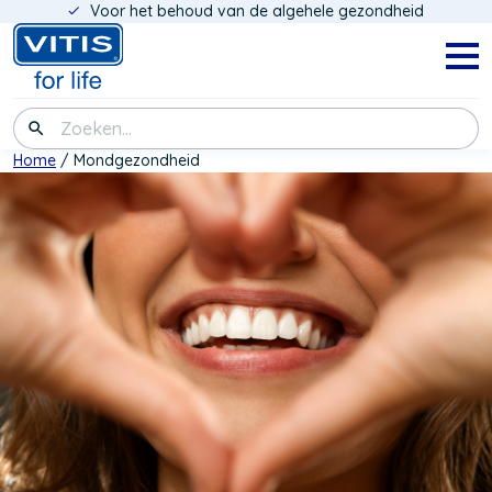
Voor het behoud van de algehele gezondheid
Overslaan
en
naar
Navig
menu
de
inhoud
Zoeken
gaan
Kruimelpad
Home
Mondgezondheid