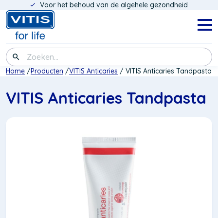
Voor het behoud van de algehele gezondheid
Overslaan
en
naar
Navig
menu
de
inhoud
Zoeken
gaan
Kruimelpad
Home
Producten
VITIS Anticaries
VITIS Anticaries Tandpasta
VITIS Anticaries Tandpasta