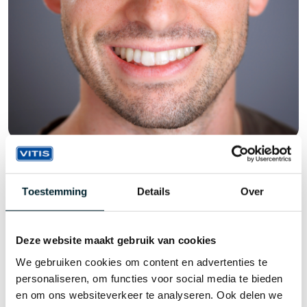
VITIS Anticaries Tandpasta
Toestemming
Details
Over
VITIS Anticaries tandpasta geeft een optimale dagelijkse
ondersteuning van de mondhygiëne bij de bestrijding
Deze website maakt gebruik van cookies
van cariës (gaatjes). VITIS Anticaries herstelt, versterkt
We gebruiken cookies om content en advertenties te
en remineraliseert het tandglazuur. VITIS Anticaries
personaliseren, om functies voor social media te bieden
herstelt onregelmatigheden en scheurtjes in het
en om ons websiteverkeer te analyseren. Ook delen we
tandoppervlak en vormt een beschermend laagje dat