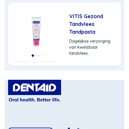
VITIS Gezond
Tandvlees
Tandpasta
Dagelijkse verzorging
van kwetsbaar
tandvlees.
(Opent
in
een
nieuw