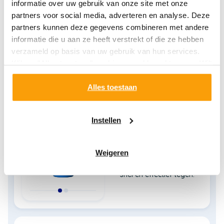
informatie over uw gebruik van onze site met onze
uw gebit beschermt tegen zuuraanvallen.
partners voor social media, adverteren en analyse. Deze
partners kunnen deze gegevens combineren met andere
Lees meer over mondverzorging bij cariës (gaatjes)
informatie die u aan ze heeft verstrekt of die ze hebben
verzameld op basis van uw gebruik van hun services.
Klik op "Alles toestaan" om hiermee akkoord te gaan. Wilt
u liever geen cookies, klik dan op "instellen". Op onze
Ook interessant voor jou
privacypagina
kunt u meer lezen over onze cookies.
Alles toestaan
Instellen
VITIS Sensitive
Mondspoeling
Weigeren
Gaat gevoelige tanden
snel en effectief tegen.