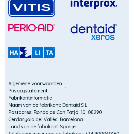
venster)
(Opent
in
(Opent
een
in
nieuw
een
(Opent
venster)
nieuw
in
(Opent
venster)
een
in
nieuw
een
(Opent
venster)
nieuw
in
venster)
een
Domain
nieuw
Algemene voorwaarden
venster)
Privacystatement
menu
Fabrikantinformatie
for
Naam van de fabrikant: Dentaid S.L
Postadres: Ronda de Can Fatjó, 10, 08290
VITIS
Cerdanyola del Vallès, Barcelona
for
Land van de fabrikant: Spanje
Telefoonnummer van de fabrikant: +34 900060160