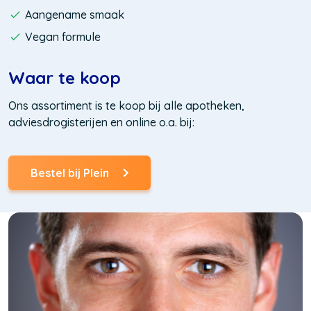
Aangename smaak
Vegan formule
Waar te koop
Ons assortiment is te koop bij alle apotheken,
adviesdrogisterijen en online o.a. bij:
Bestel bij Plein
(Opent
in
een
nieuw
venster)