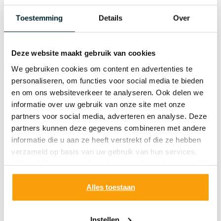
Toestemming
Details
Over
Deze website maakt gebruik van cookies
VITIS Orthodontic Wax
We gebruiken cookies om content en advertenties te
personaliseren, om functies voor social media te bieden
VITIS Orthodontic Wax vermindert irritaties in de mond.
en om ons websiteverkeer te analyseren. Ook delen we
Makkelijk kneedbare substantie om op de scherpe
informatie over uw gebruik van onze site met onze
randen van de brackets aan te brengen. MD: Medisch
partners voor social media, adverteren en analyse. Deze
Hulpmiddel.
partners kunnen deze gegevens combineren met andere
informatie die u aan ze heeft verstrekt of die ze hebben
VITIS Orthodontic Wax beschermt de zachte weefsels,
verzameld op basis van uw gebruik van hun services.
zoals de binnenkant van de wangen tegen irritaties als
Klik op "Alles toestaan" om hiermee akkoord te gaan. Wilt
gevolg van het dragen van een beugel. De speciale wax
u liever geen cookies, klik dan op "instellen". Op onze
dient op de beugel te worden aangebracht daar waar
privacypagina
kunt u meer lezen over onze cookies.
Alles toestaan
irritaties en wondjes veroorzaken in de mond. In
handzame verpakking, makkelijk voor onderweg.
Instellen