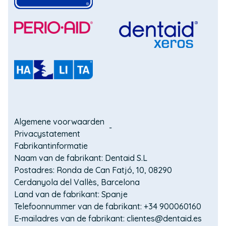
(Opent
in
(Opent
een
in
nieuw
een
(Opent
venster)
nieuw
in
(Opent
venster)
een
in
nieuw
een
(Opent
venster)
nieuw
in
venster)
een
Domain
nieuw
Algemene voorwaarden
venster)
Privacystatement
menu
Fabrikantinformatie
for
Naam van de fabrikant: Dentaid S.L
Postadres: Ronda de Can Fatjó, 10, 08290
VITIS
Cerdanyola del Vallès, Barcelona
for
Land van de fabrikant: Spanje
Telefoonnummer van de fabrikant: +34 900060160
life
E-mailadres van de fabrikant: clientes@dentaid.es