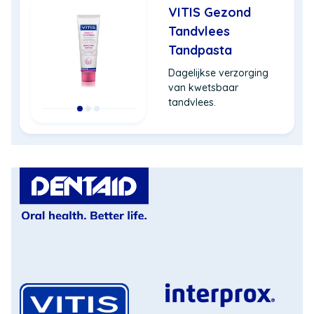
VITIS Gezond
Tandvlees
Tandpasta
Dagelijkse verzorging
van kwetsbaar
tandvlees.
(Opent
in
een
nieuw
venster)