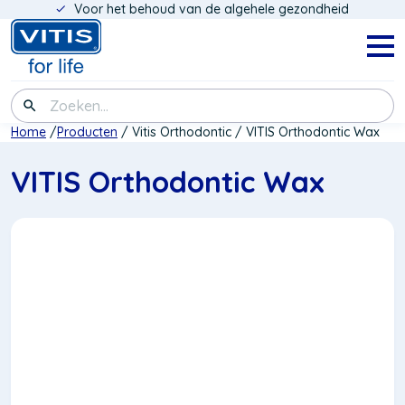
Voor het behoud van de algehele gezondheid
Overslaan
en
naar
Navig
menu
de
inhoud
Zoeken
gaan
Kruimelpad
Home
Producten
Vitis Orthodontic
VITIS Orthodontic Wax
VITIS Orthodontic Wax