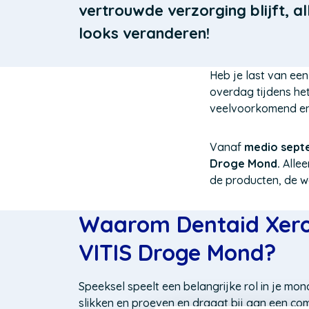
vertrouwde verzorging blijft, a
looks veranderen!
Heb je last van ee
overdag tijdens het
veelvoorkomend en 
Vanaf
medio sept
Droge Mond.
Allee
de producten, de we
Waarom Dentaid Xero
VITIS Droge Mond?
Speeksel speelt een belangrijke rol in je mond
slikken en proeven en draagt bij aan een com