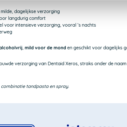
milde, dagelijkse verzorging
oor langdurig comfort
l voor intensieve verzorging, vooral ’s nachts
derweg
alcoholvrij
,
mild voor de mond
en geschikt voor dagelijks g
rouwde verzorging van
Dentaid Xeros, s
traks onder de naa
de combinatie tandpasta en spray.