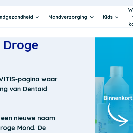
W
ndgezondheid
Mondverzorging
Kids
k
S Droge
 VITIS-pagina waar
ang van
Dentaid
t een nieuwe naam
 Droge Mond. De