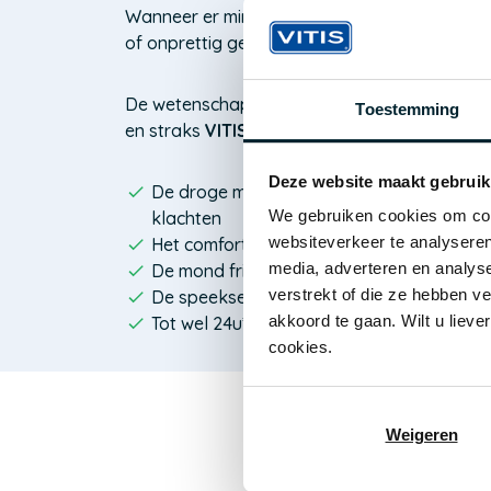
Wanneer er minder speeksel is, kan dat zorg
of onprettig gevoel.
De wetenschappelijk effectief bewezen pro
Toestemming
en straks
VITIS Droge Mond
– zijn speciaal 
Deze website maakt gebruik
De droge mond te hydrateren, te verzacht
We gebruiken cookies om cont
klachten
websiteverkeer te analyseren
Het comfort te ondersteunen, overdag én 
media, adverteren en analys
De mond fris en beschermd te houden
verstrekt of die ze hebben v
De speekselproductie te stimuleren
akkoord te gaan. Wilt u lieve
Tot wel 24u* verlichting te bieden
cookies.
Een compl
Weigeren
De productlijn best
dagelijkse mondver