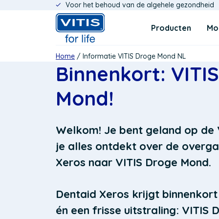
Voor het behoud van de algehele gezondheid
Overslaan
Navigatie
en
Producten
Mo
naar
de
inhoud
Kruimelpad
Home
Informatie VITIS Droge Mond NL
gaan
Binnenkort: VITI
Mond!
Welkom!
Je bent geland op de
je alles ontdekt over de overg
Xeros
naar
VITIS Droge Mond
.
Dentaid Xeros krijgt binnenkor
én een frisse uitstraling: VITIS