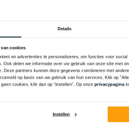
en voor een droog, plakkerig
ducten van
Dentaid Xeros
–
Details
ontwikkeld om:
 van cookies
en en te verlichten van
ent en advertenties te personaliseren, om functies voor social
. Ook delen we informatie over uw gebruik van onze site met on
’s nachts
e. Deze partners kunnen deze gegevens combineren met andere i
erzameld op basis van uw gebruik van hun services. Klik op "Al
r geen cookies, klik dan op "instellen". Op onze
privacypagina
ku
ete verzorgingslijn
Instellen
aat uit verschillende producten die je kunt gebruiken als ond
zorging of op momenten dat je extra ondersteuning nodig h